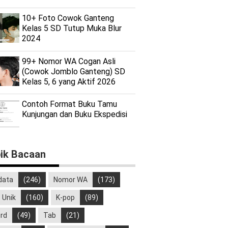
10+ Foto Cowok Ganteng
Kelas 5 SD Tutup Muka Blur
2024
99+ Nomor WA Cogan Asli
(Cowok Jomblo Ganteng) SD
Kelas 5, 6 yang Aktif 2026
Contoh Format Buku Tamu
Kunjungan dan Buku Ekspedisi
ik Bacaan
data
(246)
Nomor WA
(173)
o Unik
(160)
K-pop
(89)
rd
(49)
Tab
(21)