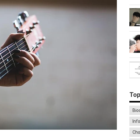
Top
Bio
Inf
Cho