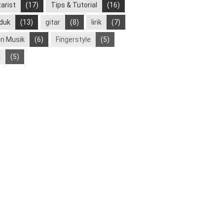
tarist
(17)
Tips & Tutorial
(16)
duk
(13)
gitar
(8)
lirik
(7)
ri Musik
(6)
Fingerstyle
(5)
k
(5)