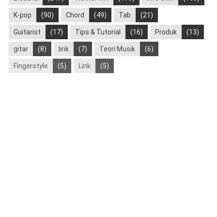
K-pop
(90)
Chord
(49)
Tab
(21)
Guitarist
(17)
Tips & Tutorial
(16)
Produk
(13)
gitar
(8)
lirik
(7)
Teori Musik
(6)
Fingerstyle
(5)
Link
(5)