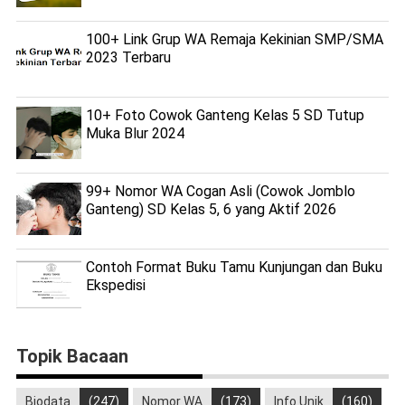
100+ Link Grup WA Remaja Kekinian SMP/SMA
2023 Terbaru
10+ Foto Cowok Ganteng Kelas 5 SD Tutup
Muka Blur 2024
99+ Nomor WA Cogan Asli (Cowok Jomblo
Ganteng) SD Kelas 5, 6 yang Aktif 2026
Contoh Format Buku Tamu Kunjungan dan Buku
Ekspedisi
Topik Bacaan
Biodata
(247)
Nomor WA
(173)
Info Unik
(160)